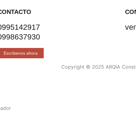
CONTACTO
CO
0995142917
ve
0998637930
Escríbenos ahora
Copyright © 2025 ARQIA Constru
uador