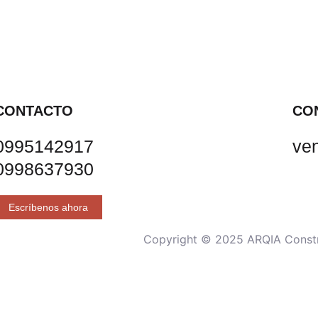
CONTACTO
CO
0995142917
ve
0998637930
Escríbenos ahora
Copyright © 2025 ARQIA Constru